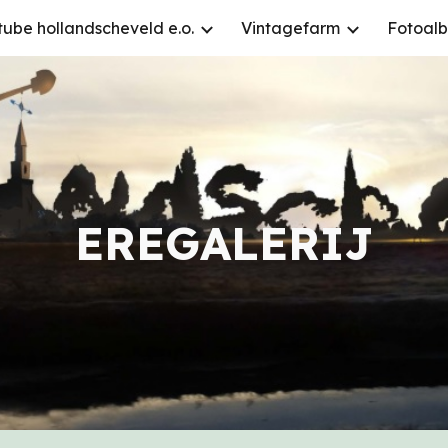
tube hollandscheveld e.o.
Vintagefarm
Fotoal
ip to main content
Skip to navigat
EREGALERIJ