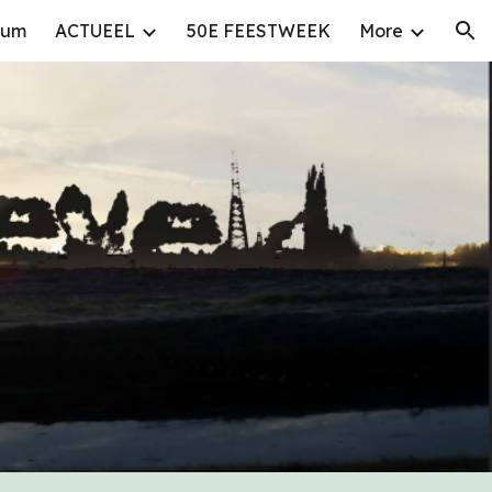
bum
ACTUEEL
50E FEESTWEEK
More
ion