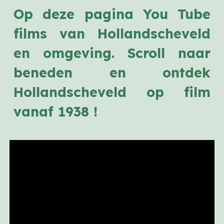
Op deze pagina You Tube
films van Hollandscheveld
en omgeving. Scroll naar
beneden en ontdek
Hollandscheveld op film
vanaf 1938 !